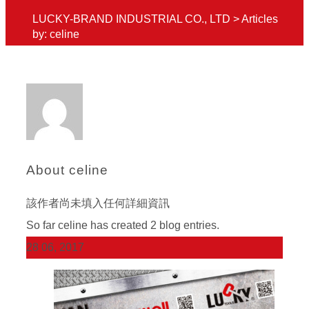
LUCKY-BRAND INDUSTRIAL CO., LTD
>
Articles
by: celine
About
celine
該作者尚未填入任何詳細資訊
So far celine has created 2 blog entries.
28
06, 2017