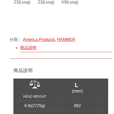
Z3(Long)
Z3(Long)
X9(Long)
分類：
America Products
,
HAMMER
商品說明
商品說明
HEAD WEIGHT
6 lb(2725g)
892