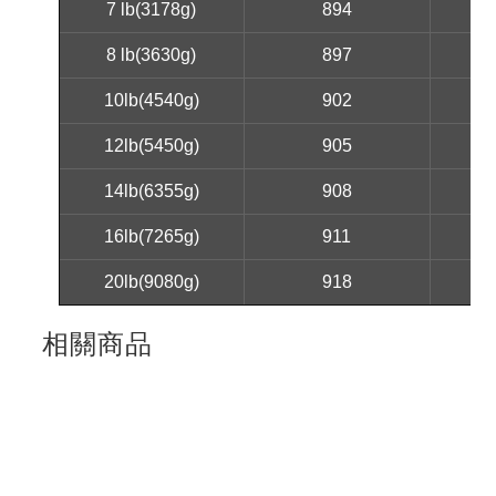
7 lb(3178g)
894
8 lb(3630g)
897
10lb(4540g)
902
12lb(5450g)
905
14lb(6355g)
908
16lb(7265g)
911
20lb(9080g)
918
相關商品