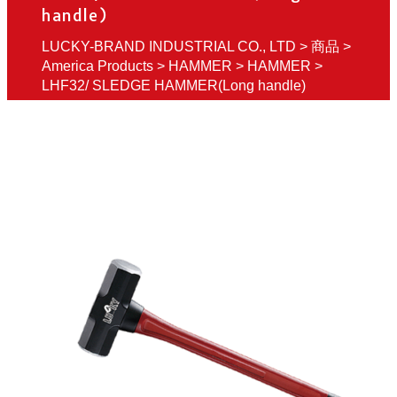
handle)
LUCKY-BRAND INDUSTRIAL CO., LTD
>
商品
>
America Products
>
HAMMER
>
HAMMER
>
LHF32/ SLEDGE HAMMER(Long handle)